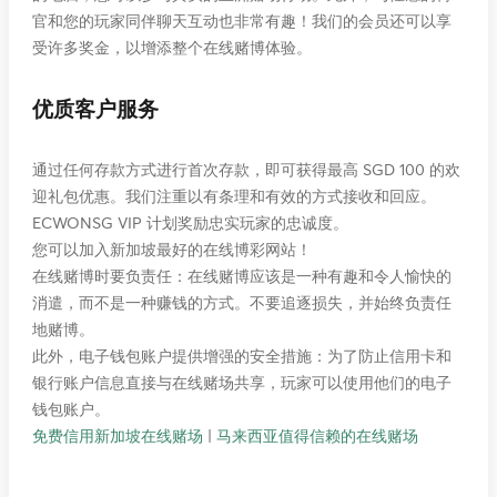
官和您的玩家同伴聊天互动也非常有趣！我们的会员还可以享
受许多奖金，以增添整个在线赌博体验。
优质客户服务
通过任何存款方式进行首次存款，即可获得最高 SGD 100 的欢
迎礼包优惠。我们注重以有条理和有效的方式接收和回应。
ECWONSG VIP 计划奖励忠实玩家的忠诚度。
您可以加入新加坡最好的在线博彩网站！
在线赌博时要负责任：在线赌博应该是一种有趣和令人愉快的
消遣，而不是一种赚钱的方式。不要追逐损失，并始终负责任
地赌博。
此外，电子钱包账户提供增强的安全措施：为了防止信用卡和
银行账户信息直接与在线赌场共享，玩家可以使用他们的电子
钱包账户。
免费信用新加坡在线赌场
|
马来西亚值得信赖的在线赌场