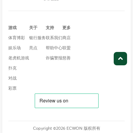
游戏
关于
支持
更多
体育博彩
银行服务
联系我们
商店
娱乐场
亮点
帮助中心
联盟
老虎机游戏
诈骗警报
慈善
扑克
对战
彩票
Copyright ©2026 ECWON 版权所有