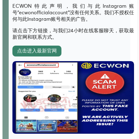
ECWON特此声明，我们与此Instagram账
号“ecwonofficialaccount”没有任何关系。我们不授权任
何与此Instagram账号相关的广告。
请点击下方链接，与我们24小时在线客服聊天，获取最
新官网和联系方式。
点击进入最新官网