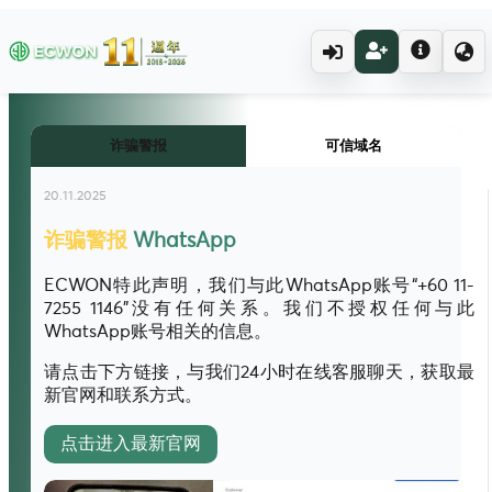
诈骗警报
可信域名
20.11.2025
诈骗警报
WhatsApp
ECWON特此声明，我们与此WhatsApp账号“+60 11-
7255 1146”没有任何关系。我们不授权任何与此
WhatsApp账号相关的信息。
请点击下方链接，与我们24小时在线客服聊天，获取最
新官网和联系方式。
点击进入最新官网