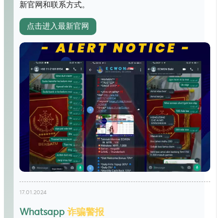
新官网和联系方式。
点击进入最新官网
17.01.2024
Whatsapp
诈骗警报