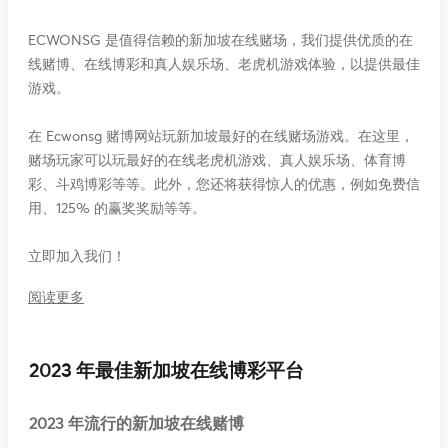
ECWONSG 是值得信赖的新加坡在线赌场，我们提供优质的在
线赌博、在线博彩和真人娱乐场、老虎机游戏体验，以提供最佳
游戏。
在 Ecwonsg 赌博网站玩新加坡最好的在线赌场游戏。在这里，
赌场玩家可以玩最好的在线老虎机游戏、真人娱乐场、体育博
彩、斗鸡博彩等等。此外，您还将获得惊人的优惠，例如免费信
用、125% 的赢奖奖励等等。
立即加入我们！
阅读更多
2023 年最佳新加坡在线博彩平台
2023 年流行的新加坡在线赌博