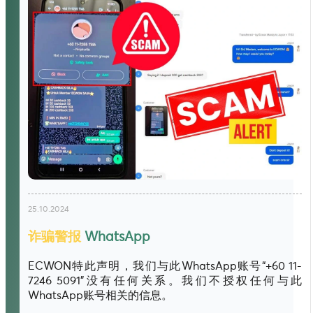
25.10.2024
诈骗警报
WhatsApp
ECWON特此声明，我们与此WhatsApp账号“+60 11-
7246 5091”没有任何关系。我们不授权任何与此
WhatsApp账号相关的信息。