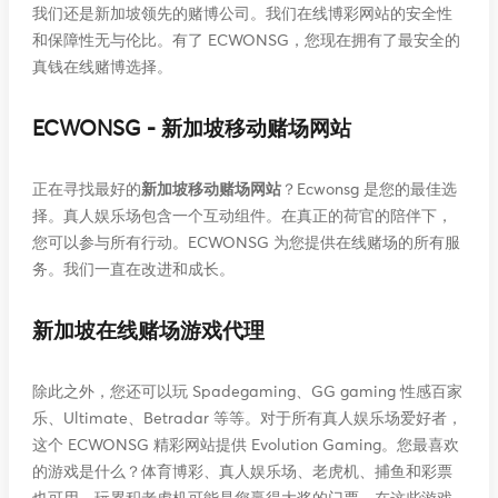
我们还是新加坡领先的赌博公司。我们在线博彩网站的安全性
和保障性无与伦比。有了 ECWONSG，您现在拥有了最安全的
真钱在线赌博选择。
ECWONSG - 新加坡移动赌场网站
正在寻找最好的
新加坡移动赌场网站
？Ecwonsg 是您的最佳选
择。真人娱乐场包含一个互动组件。在真正的荷官的陪伴下，
您可以参与所有行动。ECWONSG 为您提供在线赌场的所有服
务。我们一直在改进和成长。
新加坡在线赌场游戏代理
除此之外，您还可以玩 Spadegaming、GG gaming 性感百家
乐、Ultimate、Betradar 等等。对于所有真人娱乐场爱好者，
这个 ECWONSG 精彩网站提供 Evolution Gaming。您最喜欢
的游戏是什么？体育博彩、真人娱乐场、老虎机、捕鱼和彩票