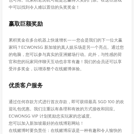
也可用。玩累积老虎机可能是您赢得大奖的门票。在这些游戏
中可以找到令人难以置信的头奖奖金！
赢取巨额奖励
累积奖金在多台机器上快速增长——您会是我们的下一位大赢
家吗？ECWONSG 新加坡的真人娱乐场是另一个亮点。通过您
的电脑，您可以参与真实的亚洲赌场行动。此外，与性感的荷
官和您的玩家同伴聊天互动也非常有趣！我们的会员还可以享
受许多奖金，以增添整个在线赌博体验。
优质客户服务
通过任何存款方式进行首次存款，即可获得最高 SGD 100 的欢
迎礼包优惠。我们注重以有条理和有效的方式接收和回应。
ECWONSG VIP 计划奖励忠实玩家的忠诚度。
您可以加入新加坡最好的在线博彩网站！
在线赌博时要负责任：在线赌博应该是一种有趣和令人愉快的