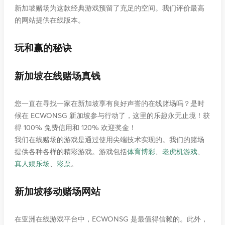
新加坡赌场为这款经典游戏预留了充足的空间。我们评价最高
的网站提供在线版本。
玩和赢的秘诀
新加坡在线赌场真钱
您一直在寻找一家在新加坡享有良好声誉的在线赌场吗？是时
候在 ECWONSG 新加坡参与行动了，这里的乐趣永无止境！获
得 100% 免费信用和 120% 欢迎奖金！
我们在线赌场的游戏是通过使用尖端技术实现的。我们的赌场
提供各种各样的精彩游戏。游戏包括
体育博彩
、
老虎机游戏
、
真人娱乐场
、
彩票
。
新加坡移动赌场网站
在亚洲在线游戏平台中，ECWONSG 是最值得信赖的。此外，