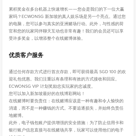
累积奖金在多台机器上快速增长——您会是我们的下一位大赢
家吗？ECWONSG 新加坡的真人娱乐场是另一个亮点。通过您
的电脑，您可以参与真实的亚洲赌场行动。此外，与性感的荷
官和您的玩家同伴聊天互动也非常有趣！我们的会员还可以享
受许多奖金，以增添整个在线赌博体验。
优质客户服务
通过任何存款方式进行首次存款，即可获得最高 SGD 100 的欢
迎礼包优惠。我们注重以有条理和有效的方式接收和回应。
ECWONSG VIP 计划奖励忠实玩家的忠诚度。
您可以加入新加坡最好的在线博彩网站！
在线赌博时要负责任：在线赌博应该是一种有趣和令人愉快的
消遣，而不是一种赚钱的方式。不要追逐损失，并始终负责任
地赌博。
此外，电子钱包账户提供增强的安全措施：为了防止信用卡和
银行账户信息直接与在线赌场共享，玩家可以使用他们的电子