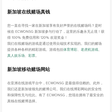
新加坡在线赌场真钱
您一直在寻找一家在新加坡享有良好声誉的在线赌场吗？是时
候在 ECWONSG 新加坡参与行动了，这里的乐趣永无止境！获
得 100% 免费信用和 120% 欢迎奖金！
我们在线赌场的游戏是通过使用尖端技术实现的。我们的赌场
提供各种各样的精彩游戏。游戏包括
体育博彩
、
老虎机游戏
、
真人娱乐场
、
彩票
。
新加坡移动赌场网站
在亚洲在线游戏平台中，ECWONSG 是最值得信赖的。此外，
我们还是新加坡领先的赌博公司。我们在线博彩网站的安全性
和保障性无与伦比。有了 ECWONSG，您现在拥有了最安全的
真钱在线赌博选择。