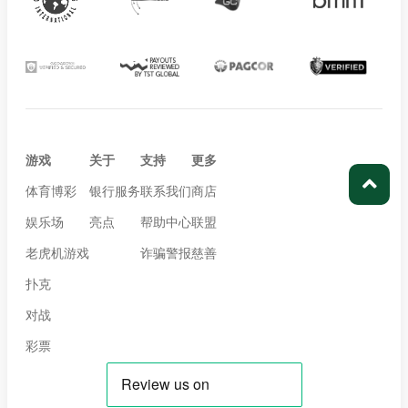
游戏
关于
支持
更多
体育博彩
银行服务
联系我们
商店
娱乐场
亮点
帮助中心
联盟
老虎机游戏
诈骗警报
慈善
扑克
对战
彩票