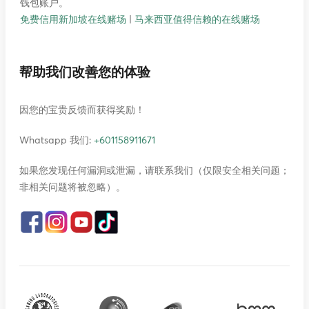
钱包账户。
免费信用新加坡在线赌场
|
马来西亚值得信赖的在线赌场
帮助我们改善您的体验
因您的宝贵反馈而获得奖励！
Whatsapp 我们:
+601158911671
如果您发现任何漏洞或泄漏，请联系我们（仅限安全相关问题；
非相关问题将被忽略）。