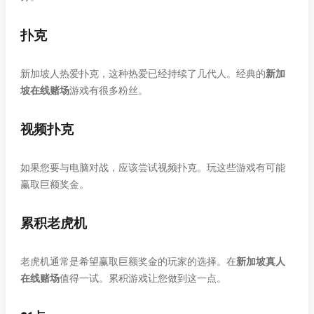
扑克
新加坡人热爱扑克，这种热爱已经持续了几代人。经典的
新加
坡在线赌场
游戏有很多粉丝。
视频扑克
如果您要与电脑对战，应该尝试视频扑克。玩这些游戏有可能
赢取巨额奖金。
累积老虎机
老虎机通常是希望赢取巨额奖金的玩家的选择。在
新加坡真人
在线赌场
值得一试。累积游戏让您做到这一点。