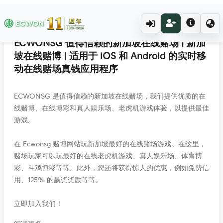
The content not exist
ECWONSG 值得信赖的新加坡在线赌场 | 新加
坡在线赌博 | 适用于 iOS 和 Android 的实时移
动在线赌场真钱应用程序
ECWONSG 是值得信赖的新加坡在线赌场，我们提供优质的在
线赌博、在线博彩和真人娱乐场、老虎机游戏体验，以提供最佳
游戏。
在 Ecwonsg 赌博网站玩新加坡最好的在线赌场游戏。在这里，
赌场玩家可以玩最好的在线老虎机游戏、真人娱乐场、体育博
彩、斗鸡博彩等等。此外，您还将获得惊人的优惠，例如免费信
用、125% 的赢奖奖励等等。
立即加入我们！