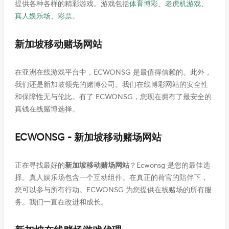
提供各种各样的精彩游戏。游戏包括
体育博彩
、
老虎机游戏
、
真人娱乐场
、
彩票
。
新加坡移动赌场网站
在亚洲在线游戏平台中，ECWONSG 是最值得信赖的。此外，
我们还是新加坡领先的赌博公司。我们在线博彩网站的安全性
和保障性无与伦比。有了 ECWONSG，您现在拥有了最安全的
真钱在线赌博选择。
ECWONSG - 新加坡移动赌场网站
正在寻找最好的
新加坡移动赌场网站
？Ecwonsg 是您的最佳选
择。真人娱乐场包含一个互动组件。在真正的荷官的陪伴下，
您可以参与所有行动。ECWONSG 为您提供在线赌场的所有服
务。我们一直在改进和成长。