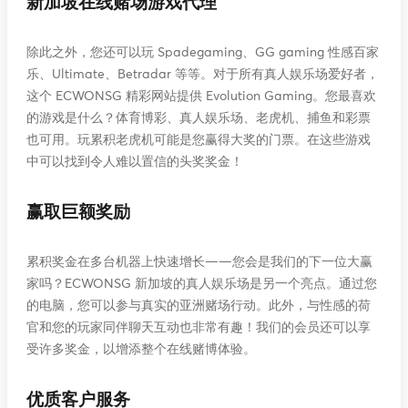
新加坡在线赌场游戏代理
除此之外，您还可以玩 Spadegaming、GG gaming 性感百家
乐、Ultimate、Betradar 等等。对于所有真人娱乐场爱好者，
这个 ECWONSG 精彩网站提供 Evolution Gaming。您最喜欢
的游戏是什么？体育博彩、真人娱乐场、老虎机、捕鱼和彩票
也可用。玩累积老虎机可能是您赢得大奖的门票。在这些游戏
中可以找到令人难以置信的头奖奖金！
赢取巨额奖励
累积奖金在多台机器上快速增长——您会是我们的下一位大赢
家吗？ECWONSG 新加坡的真人娱乐场是另一个亮点。通过您
的电脑，您可以参与真实的亚洲赌场行动。此外，与性感的荷
官和您的玩家同伴聊天互动也非常有趣！我们的会员还可以享
受许多奖金，以增添整个在线赌博体验。
优质客户服务