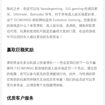
除此之外，您还可以玩 Spadegaming、GG gaming 性感百家
乐、Ultimate、Betradar 等等。对于所有真人娱乐场爱好者，
这个 ECWONSG 精彩网站提供 Evolution Gaming。您最喜欢
的游戏是什么？体育博彩、真人娱乐场、老虎机、捕鱼和彩票
也可用。玩累积老虎机可能是您赢得大奖的门票。在这些游戏
中可以找到令人难以置信的头奖奖金！
赢取巨额奖励
累积奖金在多台机器上快速增长——您会是我们的下一位大赢
家吗？ECWONSG 新加坡的真人娱乐场是另一个亮点。通过您
的电脑，您可以参与真实的亚洲赌场行动。此外，与性感的荷
官和您的玩家同伴聊天互动也非常有趣！我们的会员还可以享
受许多奖金，以增添整个在线赌博体验。
优质客户服务