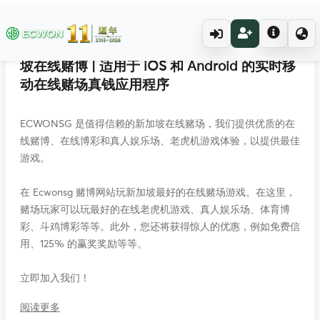
ECWONSG 值得信赖的新加坡在线赌场 | 新加
坡在线赌博 | 适用于 iOS 和 Android 的实时移
动在线赌场真钱应用程序
ECWONSG 是值得信赖的新加坡在线赌场，我们提供优质的在
线赌博、在线博彩和真人娱乐场、老虎机游戏体验，以提供最佳
游戏。
在 Ecwonsg 赌博网站玩新加坡最好的在线赌场游戏。在这里，
赌场玩家可以玩最好的在线老虎机游戏、真人娱乐场、体育博
彩、斗鸡博彩等等。此外，您还将获得惊人的优惠，例如免费信
用、125% 的赢奖奖励等等。
立即加入我们！
阅读更多