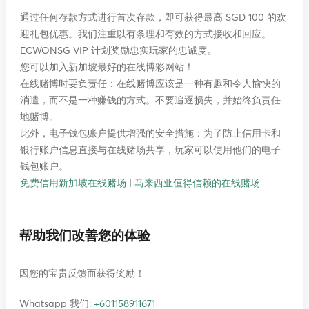
通过任何存款方式进行首次存款，即可获得最高 SGD 100 的欢
迎礼包优惠。我们注重以有条理和有效的方式接收和回应。
ECWONSG VIP 计划奖励忠实玩家的忠诚度。
您可以加入新加坡最好的在线博彩网站！
在线赌博时要负责任：在线赌博应该是一种有趣和令人愉快的
消遣，而不是一种赚钱的方式。不要追逐损失，并始终负责任
地赌博。
此外，电子钱包账户提供增强的安全措施：为了防止信用卡和
银行账户信息直接与在线赌场共享，玩家可以使用他们的电子
钱包账户。
免费信用新加坡在线赌场
|
马来西亚值得信赖的在线赌场
帮助我们改善您的体验
因您的宝贵反馈而获得奖励！
Whatsapp 我们:
+601158911671