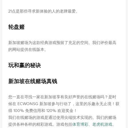
21点是那些寻求新体验的人的老牌最爱。
轮盘赌
新加坡赌场为这款经典游戏预留了充足的空间。我们评价最高
的网站提供在线版本。
玩和赢的秘诀
新加坡在线赌场真钱
您一直在寻找一家在新加坡享有良好声誉的在线赌场吗？是时
候在 ECWONSG 新加坡参与行动了，这里的乐趣永无止境！获
得 100% 免费信用和 120% 欢迎奖金！
我们在线赌场的游戏是通过使用尖端技术实现的。我们的赌场
提供各种各样的精彩游戏。游戏包括
体育博彩
、
老虎机游戏
、