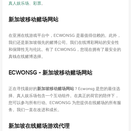
真人娱乐场
、
彩票
。
新加坡移动赌场网站
在亚洲在线游戏平台中，ECWONSG 是最值得信赖的。此外，
我们还是新加坡领先的赌博公司。我们在线博彩网站的安全性
和保障性无与伦比。有了 ECWONSG，您现在拥有了最安全的
真钱在线赌博选择。
ECWONSG - 新加坡移动赌场网站
正在寻找最好的
新加坡移动赌场网站
？Ecwonsg 是您的最佳选
择。真人娱乐场包含一个互动组件。在真正的荷官的陪伴下，
您可以参与所有行动。ECWONSG 为您提供在线赌场的所有服
务。我们一直在改进和成长。
新加坡在线赌场游戏代理