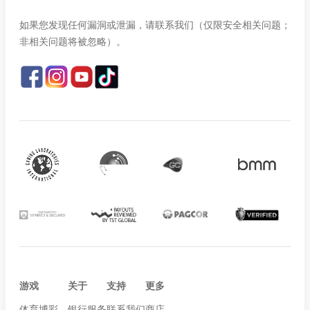
如果您发现任何漏洞或泄漏，请联系我们（仅限安全相关问题；
非相关问题将被忽略）。
游戏
关于
支持
更多